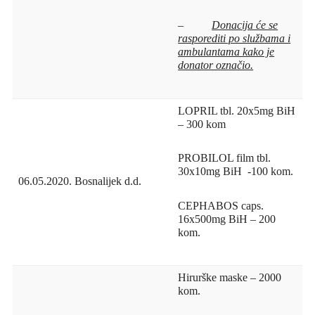
–
Donacija će se
rasporediti po službama i
ambulantama kako je
donator označio.
LOPRIL tbl. 20x5mg BiH
– 300 kom
PROBILOL film tbl.
30x10mg BiH -100 kom.
06.05.2020.
Bosnalijek d.d.
CEPHABOS caps.
16x500mg BiH – 200
kom.
Hirurške maske – 2000
kom.