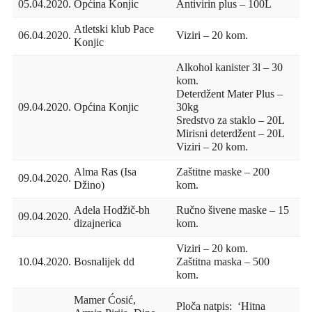
05.04.2020.
Općina Konjic
Antivirin plus – 100L
Atletski klub Pace
06.04.2020.
Viziri – 20 kom.
Konjic
Alkohol kanister 3l – 30
kom.
Deterdžent Mater Plus –
09.04.2020.
Općina Konjic
30kg
Sredstvo za staklo – 20L
Mirisni deterdžent – 20L
Viziri – 20 kom.
Alma Ras (Isa
Zaštitne maske – 200
09.04.2020.
Džino)
kom.
Adela Hodžič-bh
Ručno šivene maske – 15
09.04.2020.
dizajnerica
kom.
Viziri – 20 kom.
10.04.2020.
Bosnalijek dd
Zaštitna maska – 500
kom.
Mamer Ćosić,
Ploča natpis: ‘Hitna