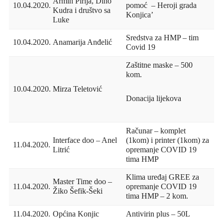
Armin Pirija, Dino
10.04.2020.
pomoć – Heroji grada
Kudra i društvo sa
Konjica’
Luke
Sredstva za HMP – tim
10.04.2020.
Anamarija Anđelić
Covid 19
Zaštitne maske – 500
kom.
10.04.2020.
Mirza Teletović
Donacija lijekova
Računar – komplet
Interface doo – Anel
(1kom) i printer (1kom) za
11.04.2020.
Litrić
opremanje COVID 19
tima HMP
Klima uređaj GREE za
Master Time doo –
11.04.2020.
opremanje COVID 19
Žiko Šefik-Šeki
tima HMP – 2 kom.
11.04.2020.
Općina Konjic
Antivirin plus – 50L