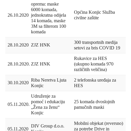
oprema: maske
6000 komada,
Općina Konjic Služba
26.10.2020
jednokratna odijela
civilne zaštite
14 komada, maske
3M sa filterom 100
komada
300 transportnih medija
28.10.2020
ZJZ HNK
setovi za bris COVID 19
Rukavice za HES
28.10.2020.
ZJZ HNK
(ukupno komada 970
različitih veličina)
Riba Neretva Ljuta
2 telefonska uređaja za
30.10.2020
Konjic
HES
Udruženje za
pomoć i edukaciju
25 komada dvoslojnih
05.11.2020.
„Žena za ženu“
pamučnih maski
Konjic
Mobilni objekat (reversno)
DIV Group d.o.o.
05.11.2020
za potrebe Drive in