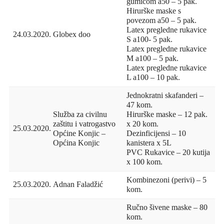
gumicom a50 – 5 pak.
Hirurške maske s
povezom a50 – 5 pak.
Latex pregledne rukavice
24.03.2020.
Globex doo
S a100- 5 pak.
Latex pregledne rukavice
M a100 – 5 pak.
Latex pregledne rukavice
L a100 – 10 pak.
Jednokratni skafanderi –
47 kom.
Služba za civilnu
Hirurške maske – 12 pak.
zaštitu i vatrogastvo
x 20 kom.
25.03.2020.
Općine Konjic –
Dezinficijensi – 10
Općina Konjic
kanistera x 5L
PVC Rukavice – 20 kutija
x 100 kom.
Kombinezoni (perivi) – 5
25.03.2020.
Adnan Faladžić
kom.
Ručno šivene maske – 80
kom.