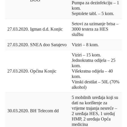
DOO
Pumpa za dezinfekciju – 1
kom.
Septolete tabl. – 5 kom.
Setovi za uzimanje brisa –
27.03.2020.
Igman d.d. Konjic
3000 testera za HES
službu
27.03.2020.
SNEA doo Sarajevo
Viziri – 8 kom.
Viziri – 15 kom.
Jednokratna odijela – 25
kom.
27.03.2020.
Općina Konjic
Višekratna odijela – 40
kom.
Vinski destilat – 50L (70%
alkohol)
5 mobilnih uređaja koji su
dati na korištenje za
vrijeme trajanja nesreće –
30.03.2020.
BH Telecom dd
2 uređaja HES, 1 uređaj
HMP, 2 uređaja Opća
medicina