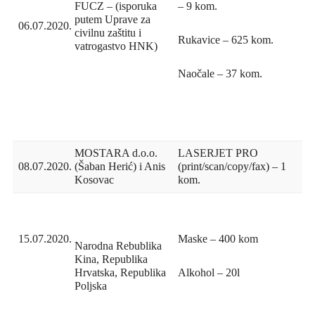
– 9 kom.
FUCZ – (isporuka
putem Uprave za
06.07.2020.
civilnu zaštitu i
Rukavice – 625 kom.
vatrogastvo HNK)
Naočale – 37 kom.
MOSTARA d.o.o.
LASERJET PRO
08.07.2020.
(Šaban Herić) i Anis
(print/scan/copy/fax) – 1
Kosovac
kom.
Maske – 400 kom
15.07.2020.
Narodna Rebublika
Kina, Republika
Hrvatska, Republika
Alkohol – 20l
Poljska