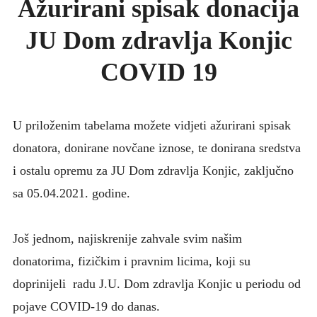
Ažurirani spisak donacija
KONKURSI
JU Dom zdravlja Konjic
UPUTE ZA PACIJENTE
FOTO GALERIJA
COVID 19
KONTAKT
U priloženim tabelama možete vidjeti ažurirani spisak
donatora, donirane novčane iznose, te donirana sredstva
i ostalu opremu za JU Dom zdravlja Konjic, zaključno
sa 05.04.2021. godine.
Još jednom, najiskrenije zahvale svim našim
donatorima, fizičkim i pravnim licima, koji su
doprinijeli radu J.U. Dom zdravlja Konjic u periodu od
pojave COVID-19 do danas.