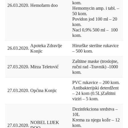
kom.
26.03.2020.
Hemofarm doo
Hemomycin amp. i tabl. –
50 kom.
Povidon jod 100 ml – 20
kom.
Nacl 0,9% 500 ml – 100
kom.
Apoteka Zdravlje
Hirurške sterilne rukavice
26.03.2020.
Konjic
– 500 kom.
Zaštitne maske (troslojne,
27.03.2020.
Mirza Teletović
ručni rad -Travnik) -1000
kom.
PVC rukavice – 200 kom.
Antibakterijski deterdžent
27.03.2020.
Općina Konjic
– 24 kom (0.5L)Zaštitni
viziri – 5 kom.
Dezinfekciona sredstva –
10L
Krema za njegu kože – 12
NOBEL LIJEK
27.03.2020.
kom.