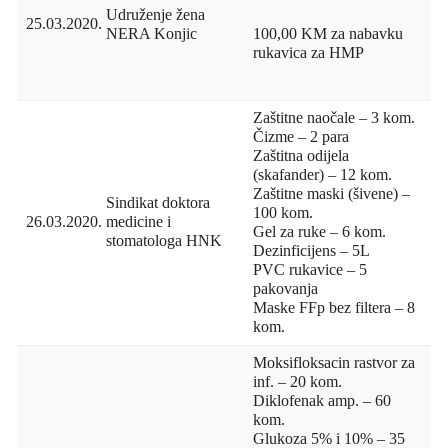
Udruženje žena
25.03.2020.
NERA Konjic
100,00 KM za nabavku
rukavica za HMP
Zaštitne naočale – 3 kom.
Čizme – 2 para
Zaštitna odijela
(skafander) – 12 kom.
Zaštitne maski (šivene) –
Sindikat doktora
100 kom.
26.03.2020.
medicine i
Gel za ruke – 6 kom.
stomatologa HNK
Dezinficijens – 5L
PVC rukavice – 5
pakovanja
Maske FFp bez filtera – 8
kom.
Moksifloksacin rastvor za
inf. – 20 kom.
Diklofenak amp. – 60
kom.
Glukoza 5% i 10% – 35