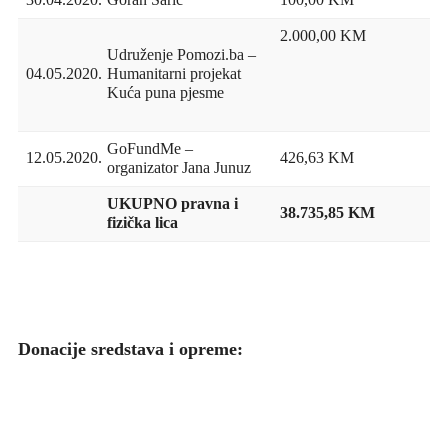
30.04.2020.
Goran Sarić
100,00 KM
2.000,00 KM
Udruženje Pomozi.ba –
04.05.2020.
Humanitarni projekat
Kuća puna pjesme
GoFundMe –
12.05.2020.
426,63 KM
organizator Jana Junuz
UKUPNO pravna i
38.735,85 KM
fizička lica
Donacije sredstava i opreme: