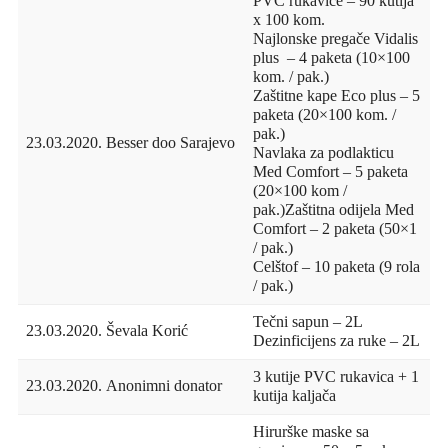
PVC rukavice – 90 kutija
x 100 kom.
Najlonske pregače Vidalis
plus – 4 paketa (10×100
kom. / pak.)
Zaštitne kape Eco plus – 5
paketa (20×100 kom. /
pak.)
23.03.2020.
Besser doo Sarajevo
Navlaka za podlakticu
Med Comfort – 5 paketa
(20×100 kom /
pak.)Zaštitna odijela Med
Comfort – 2 paketa (50×1
/ pak.)
Celštof – 10 paketa (9 rola
/ pak.)
Tečni sapun – 2L
23.03.2020.
Ševala Korić
Dezinficijens za ruke – 2L
3 kutije PVC rukavica + 1
23.03.2020.
Anonimni donator
kutija kaljača
Hirurške maske sa