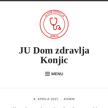
Skip
to
content
JU Dom zdravlja
Konjic
MENU
Expan
O NAMA
child
menu
VIJESTI
6. APRILA 2021.
ADMIN
JAVNE NABAVKE