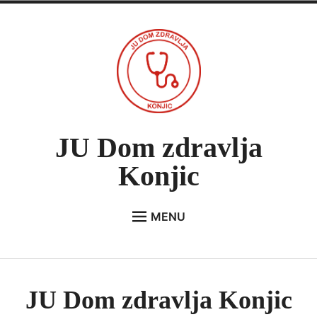
Skip
to
content
JU Dom zdravlja
Konjic
MENU
Expan
O NAMA
child
menu
VIJESTI
JU Dom zdravlja Konjic
JAVNE NABAVKE