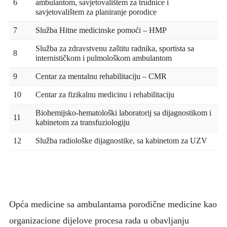
6
ambulantom, savjetovalištem za trudnice i
savjetovalištem za planiranje porodice
7
Služba Hitne medicinske pomoći – HMP
Služba za zdravstvenu zaštitu radnika, sportista sa
8
internističkom i pulmološkom ambulantom
9
Centar za mentalnu rehabilitaciju – CMR
10
Centar za fizikalnu medicinu i rehabilitaciju
Biohemijsko-hematološki laboratorij sa dijagnostikom i
11
kabinetom za transfuziologiju
12
Služba radiološke dijagnostike, sa kabinetom za UZV
Opća medicine sa ambulantama porodične medicine kao
organizacione dijelove procesa rada u obavljanju