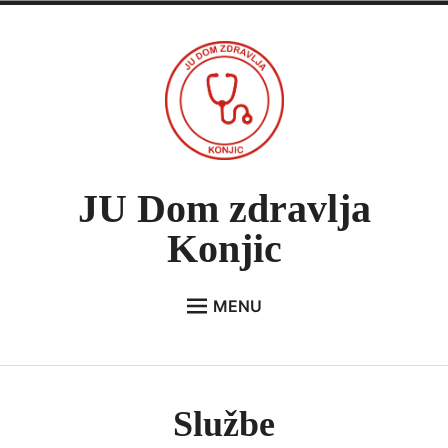
Skip
to
content
JU Dom zdravlja
Konjic
MENU
menu
child
O NAMA
Collapse
Organizaciona struktura
Službe
Menadžment