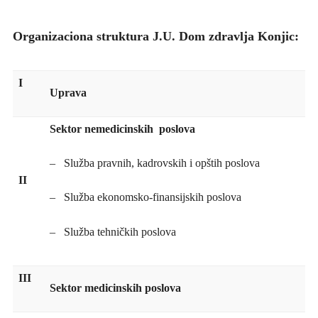
Službe
VIJESTI
Organizaciona struktura J.U. Dom zdravlja Konjic:
JAVNE NABAVKE
I
KONKURSI
Uprava
UPUTE ZA PACIJENTE
Sektor nemedicinskih poslova
FOTO GALERIJA
– Služba pravnih, kadrovskih i opštih poslova
KONTAKT
II
– Služba ekonomsko-finansijskih poslova
– Služba tehničkih poslova
III
Sektor medicinskih poslova