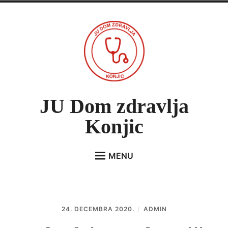
Skip
to
content
JU Dom zdravlja
Konjic
MENU
Expan
O NAMA
child
menu
VIJESTI
24. DECEMBRA 2020.
ADMIN
JAVNE NABAVKE