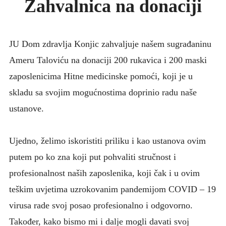
Zahvalnica na donaciji
KONKURSI
UPUTE ZA PACIJENTE
JU Dom zdravlja Konjic zahvaljuje našem sugrađaninu
FOTO GALERIJA
Ameru Taloviću na donaciji 200 rukavica i 200 maski
KONTAKT
zaposlenicima Hitne medicinske pomoći, koji je u
skladu sa svojim mogućnostima doprinio radu naše
ustanove.
Ujedno, želimo iskoristiti priliku i kao ustanova ovim
putem po ko zna koji put pohvaliti stručnost i
profesionalnost naših zaposlenika, koji čak i u ovim
teškim uvjetima uzrokovanim pandemijom COVID – 19
virusa rade svoj posao profesionalno i odgovorno.
Također, kako bismo mi i dalje mogli davati svoj