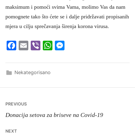
maksimum i pomoći svima Vama, molimo Vas da nam
pomognete tako što ćete se i dalje pridržavati propisanih
mjera u cilju sprečavanja širenja korona virusa.
Facebook
Email
Viber
WhatsApp
Messenger
Nekategorisano
Navigacija
PREVIOUS
članaka
Donacija setova za briseve na Covid-19
NEXT