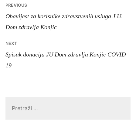
Navigacija
PREVIOUS
članaka
Obavijest za korisnike zdravstvenih usluga J.U.
Dom zdravlja Konjic
NEXT
Spisak donacija JU Dom zdravlja Konjic COVID
19
Pretraga: