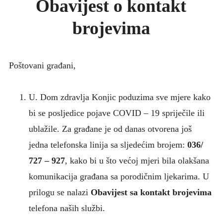
Obavijest o kontakt
KONKURSI
brojevima
UPUTE ZA PACIJENTE
FOTO GALERIJA
KONTAKT
Poštovani građani,
U. Dom zdravlja Konjic poduzima sve mjere kako
bi se posljedice pojave COVID – 19 spriječile ili
ublažile. Za građane je od danas otvorena još
jedna telefonska linija sa sljedećim brojem:
036/
727 – 927
, kako bi u što većoj mjeri bila olakšana
komunikacija građana sa porodičnim ljekarima. U
prilogu se nalazi
Obavijest sa kontakt brojevima
telefona naših službi.