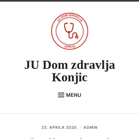
Skip
to
content
JU Dom zdravlja
Konjic
MENU
Expan
O NAMA
child
menu
VIJESTI
23. APRILA 2020.
ADMIN
JAVNE NABAVKE