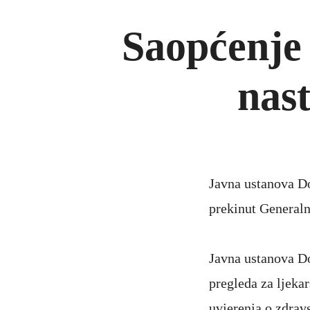
Saopćenje 
nas
Javna ustanova Do
prekinut Generalni
Javna ustanova Do
pregleda za ljeka
uvjerenja o zdravs