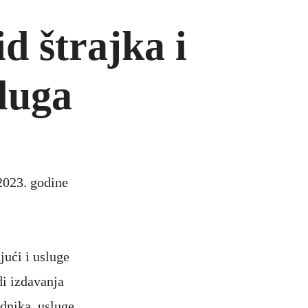
d štrajka i
luga
2023. godine
jući i usluge
di izdavanja
adnika, usluge