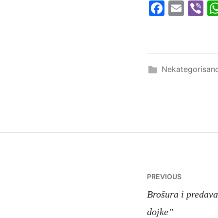
Faceboo
Emai
Vi
Nekategorisan
Navigacij
PREVIOUS
članaka
Brošura i predava
dojke”