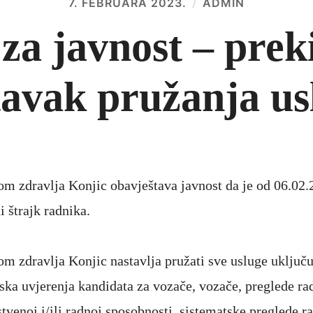
7. FEBRUARA 2023.
ADMIN
za javnost – preki
tavak pružanja us
m zdravlja Konjic obavještava javnost da je od 06.02.
 štrajk radnika.
m zdravlja Konjic nastavlja pružati sve usluge uključu
rska uvjerenja kandidata za vozače, vozače, preglede ra
tvenoj i/ili radnoj sposobnosti, sistematske preglede r