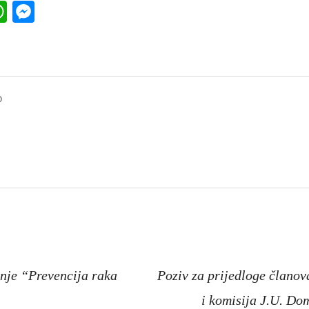
k
l
ber
WhatsApp
Messenger
o
a
nje “Prevencija raka
Poziv za prijedloge člano
i komisija J.U. Do