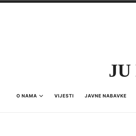
Skip
to
content
JU 
O NAMA
VIJESTI
JAVNE NABAVKE