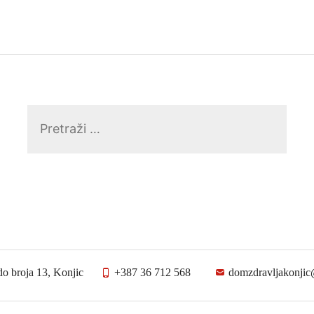
Pretraga:
do broja 13, Konjic
+387 36 712 568
domzdravljakonji