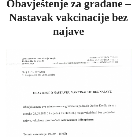
Obavještenje za građane –
KONKURSI
Nastavak vakcinacije bez
UPUTE ZA PACIJENTE
FOTO GALERIJA
najave
KONTAKT