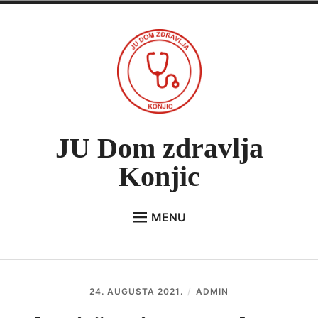
Skip
to
content
JU Dom zdravlja
Konjic
MENU
Expan
O NAMA
child
menu
VIJESTI
24. AUGUSTA 2021.
ADMIN
JAVNE NABAVKE