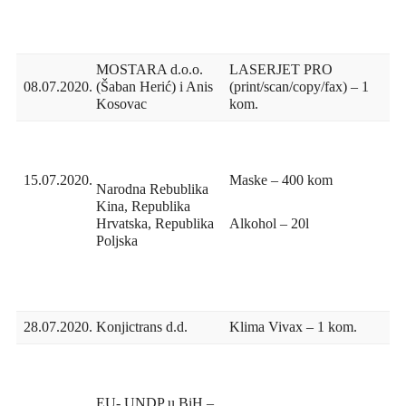
MOSTARA d.o.o.
LASERJET PRO
08.07.2020.
(Šaban Herić) i Anis
(print/scan/copy/fax) – 1
Kosovac
kom.
Maske – 400 kom
15.07.2020.
Narodna Rebublika
Kina, Republika
Hrvatska, Republika
Alkohol – 20l
Poljska
28.07.2020.
Konjictrans d.d.
Klima Vivax – 1 kom.
EU- UNDP u BiH –