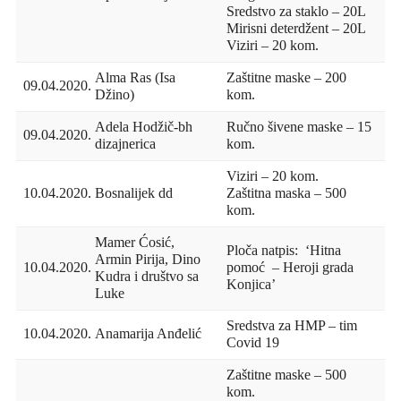
Sredstvo za staklo – 20L
Mirisni deterdžent – 20L
Viziri – 20 kom.
Alma Ras (Isa
Zaštitne maske – 200
09.04.2020.
Džino)
kom.
Adela Hodžič-bh
Ručno šivene maske – 15
09.04.2020.
dizajnerica
kom.
Viziri – 20 kom.
10.04.2020.
Bosnalijek dd
Zaštitna maska – 500
kom.
Mamer Ćosić,
Ploča natpis: ‘Hitna
Armin Pirija, Dino
10.04.2020.
pomoć – Heroji grada
Kudra i društvo sa
Konjica’
Luke
Sredstva za HMP – tim
10.04.2020.
Anamarija Anđelić
Covid 19
Zaštitne maske – 500
kom.