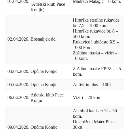
01.04.2020.
Madraci Malagić – 6 kom.
(Atletski klub Pace
Konjic)
Hirurške sterilne rukavice
br. 7,5 – 1000 kom.
Hirurške rukavice br. 8 –
500 kom.
02.04.2020.
Bosnalijek dd
Rukavice ljubičaste XS –
1000 kom.
Zaštitna maska – viziri –
10 kom.
Zaštitne maske FPPZ – 25
03.04.2020.
Općina Konjic
kom.
05.04.2020.
Općina Konjic
Antivirin plus – 100L
Atletski klub Pace
06.04.2020.
Viziri – 20 kom.
Konjic
Alkohol kanister 3l – 30
kom.
Deterdžent Mater Plus –
09.04.2020.
Općina Konjic
30kg