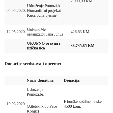
2.000,00 KM
Udruženje Pomozi.ba –
04.05.2020.
Humanitarni projekat
Kuća puna pjesme
GoFundMe –
12.05.2020.
426,63 KM
organizator Jana Junuz
UKUPNO pravna i
38.735,85 KM
fizička lica
Donacije sredstava i opreme:
Naziv donatora:
Donacija:
Udruženje
Pomozi.ba
Hirurške zaštitne maske –
19.03.2020.
4500 kom.
(Atletski klub Pace
Konjic)