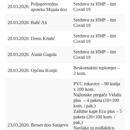
Poljoprivredna
Sredstva za HMP – tim
20.03.2020.
apoteka Mujala doo
Covid 19
Sredstva za HMP – tim
20.03.2020.
Balić Ali
Covid 19
Sredstva za HMP – tim
20.03.2020.
Denis Krtalić
Covid 19
Sredstva za HMP – tim
20.03.2020.
Asmir Gagula
Covid 19
Beskontaktni toplomjer –
20.03.2020.
Općina Konjic
2 kom.
PVC rukavice – 90 kutija
x 100 kom.
Najlonske pregače Vidalis
plus – 4 paketa (10×100
kom. / pak.)
Zaštitne kape Eco plus – 5
paketa (20×100 kom. /
pak.)
23.03.2020.
Besser doo Sarajevo
Navlaka za podlakticu