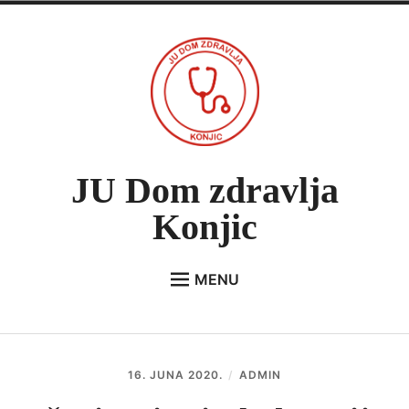
Skip
to
content
JU Dom zdravlja
Konjic
MENU
Expan
O NAMA
child
menu
VIJESTI
16. JUNA 2020.
ADMIN
JAVNE NABAVKE