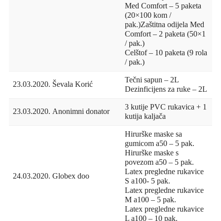
Med Comfort – 5 paketa
(20×100 kom /
pak.)Zaštitna odijela Med
Comfort – 2 paketa (50×1
/ pak.)
Celštof – 10 paketa (9 rola
/ pak.)
Tečni sapun – 2L
23.03.2020.
Ševala Korić
Dezinficijens za ruke – 2L
3 kutije PVC rukavica + 1
23.03.2020.
Anonimni donator
kutija kaljača
Hirurške maske sa
gumicom a50 – 5 pak.
Hirurške maske s
povezom a50 – 5 pak.
Latex pregledne rukavice
24.03.2020.
Globex doo
S a100- 5 pak.
Latex pregledne rukavice
M a100 – 5 pak.
Latex pregledne rukavice
L a100 – 10 pak.