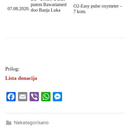
putem Bawariamed
O2-Easy pulse oxymeter –
07.08.2020.
doo Banja Luka
7 kom.
Prilog:
Lista donacija
Facebook
Email
Viber
WhatsApp
Messenger
Nekategorisano