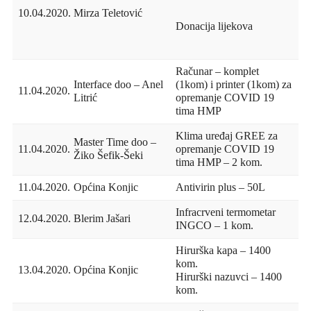
10.04.2020.
Mirza Teletović
Donacija lijekova
Računar – komplet
Interface doo – Anel
(1kom) i printer (1kom) za
11.04.2020.
Litrić
opremanje COVID 19
tima HMP
Klima uređaj GREE za
Master Time doo –
11.04.2020.
opremanje COVID 19
Žiko Šefik-Šeki
tima HMP – 2 kom.
11.04.2020.
Općina Konjic
Antivirin plus – 50L
Infracrveni termometar
12.04.2020.
Blerim Jašari
INGCO – 1 kom.
Hirurška kapa – 1400
kom.
13.04.2020.
Općina Konjic
Hirurški nazuvci – 1400
kom.