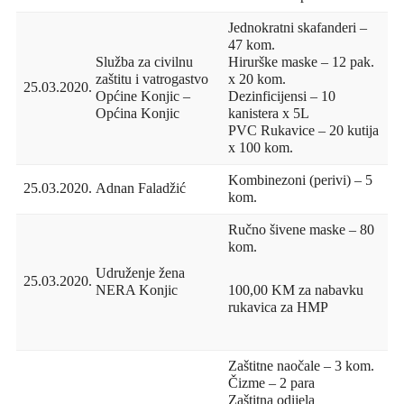
Jednokratni skafanderi –
47 kom.
Služba za civilnu
Hirurške maske – 12 pak.
zaštitu i vatrogastvo
x 20 kom.
25.03.2020.
Općine Konjic –
Dezinficijensi – 10
Općina Konjic
kanistera x 5L
PVC Rukavice – 20 kutija
x 100 kom.
Kombinezoni (perivi) – 5
25.03.2020.
Adnan Faladžić
kom.
Ručno šivene maske – 80
kom.
Udruženje žena
25.03.2020.
NERA Konjic
100,00 KM za nabavku
rukavica za HMP
Zaštitne naočale – 3 kom.
Čizme – 2 para
Zaštitna odijela