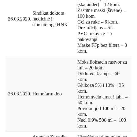
(skafander) – 12 kom.
Zaštitne maski (šivene) –
Sindikat doktora
100 kom.
26.03.2020.
medicine i
Gel za ruke – 6 kom.
stomatologa HNK
Dezinficijens – 5L
PVC rukavice – 5
pakovanja
Maske FFp bez filtera – 8
kom.
Moksifloksacin rastvor za
inf. – 20 kom.
Diklofenak amp. – 60
kom.
Glukoza 5% i 10% – 35
kom.
26.03.2020.
Hemofarm doo
Hemomycin amp. i tabl. –
50 kom.
Povidon jod 100 ml – 20
kom.
Nacl 0,9% 500 ml – 100
kom.
Apoteka Zdravlje
Hirurške sterilne rukavice