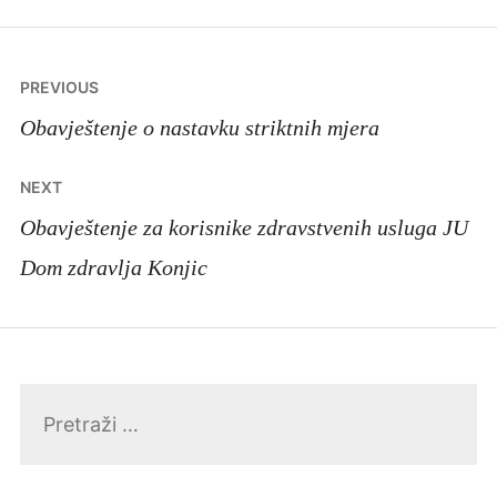
Navigacija
PREVIOUS
članaka
Obavještenje o nastavku striktnih mjera
NEXT
Obavještenje za korisnike zdravstvenih usluga JU
Dom zdravlja Konjic
Pretraga: