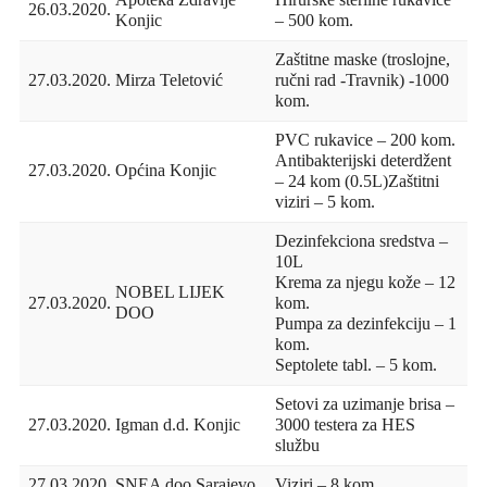
26.03.2020.
Konjic
– 500 kom.
Zaštitne maske (troslojne,
27.03.2020.
Mirza Teletović
ručni rad -Travnik) -1000
kom.
PVC rukavice – 200 kom.
Antibakterijski deterdžent
27.03.2020.
Općina Konjic
– 24 kom (0.5L)Zaštitni
viziri – 5 kom.
Dezinfekciona sredstva –
10L
Krema za njegu kože – 12
NOBEL LIJEK
27.03.2020.
kom.
DOO
Pumpa za dezinfekciju – 1
kom.
Septolete tabl. – 5 kom.
Setovi za uzimanje brisa –
27.03.2020.
Igman d.d. Konjic
3000 testera za HES
službu
27.03.2020.
SNEA doo Sarajevo
Viziri – 8 kom.