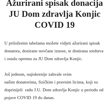
Ažurirani spisak donacija
KONKURSI
JU Dom zdravlja Konjic
UPUTE ZA PACIJENTE
FOTO GALERIJA
COVID 19
KONTAKT
U priloženim tabelama možete vidjeti ažurirani spisak
donatora, donirane novčane iznose, te donirana sredstva
i ostalu opremu za JU Dom zdravlja Konjic.
Još jednom, najiskrenije zahvale svim
našim donatorima, fizičkim i pravnim licima, koji su
doprinijeli radu J.U. Dom zdravlja Konjic u periodu od
pojave COVID 19 do danas.