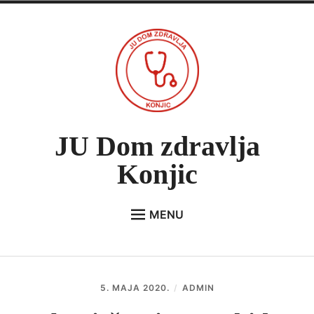
Skip
to
content
JU Dom zdravlja
Konjic
MENU
Expan
O NAMA
child
menu
VIJESTI
5. MAJA 2020.
ADMIN
JAVNE NABAVKE