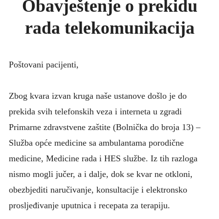
Obavještenje o prekidu
KONKURSI
rada telekomunikacija
UPUTE ZA PACIJENTE
FOTO GALERIJA
KONTAKT
Poštovani pacijenti,
Zbog kvara izvan kruga naše ustanove došlo je do
prekida svih telefonskih veza i interneta u zgradi
Primarne zdravstvene zaštite (Bolnička do broja 13) –
Služba opće medicine sa ambulantama porodične
medicine, Medicine rada i HES službe. Iz tih razloga
nismo mogli jučer, a i dalje, dok se kvar ne otkloni,
obezbjediti naručivanje, konsultacije i elektronsko
prosljeđivanje uputnica i recepata za terapiju.