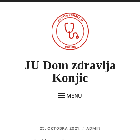
Skip
to
content
JU Dom zdravlja
Konjic
MENU
Expan
O NAMA
child
menu
VIJESTI
25. OKTOBRA 2021.
ADMIN
JAVNE NABAVKE