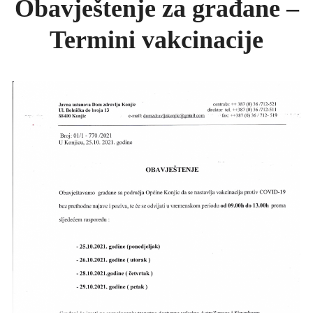
Obavještenje za građane –
KONKURSI
Termini vakcinacije
UPUTE ZA PACIJENTE
FOTO GALERIJA
KONTAKT