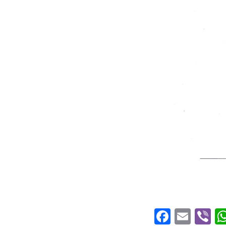
Faceboo
Emai
Vi