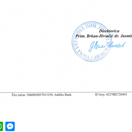
k
l
ber
WhatsApp
Messenger