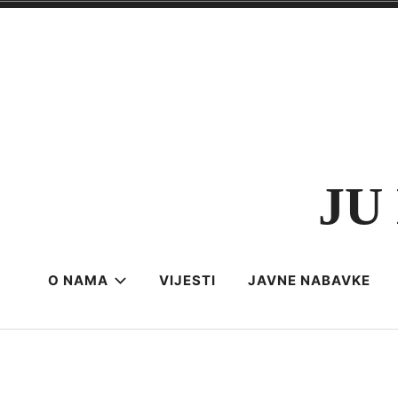
Skip
to
content
JU 
O NAMA
VIJESTI
JAVNE NABAVKE