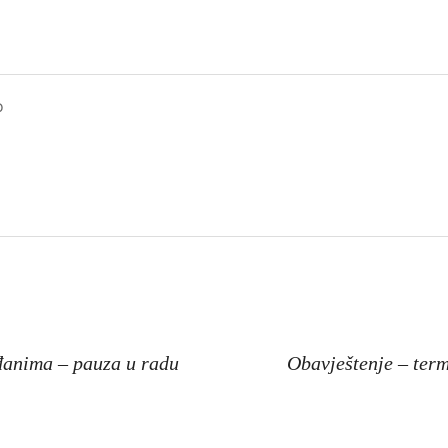
o
a
đanima – pauza u radu
Obavještenje – term