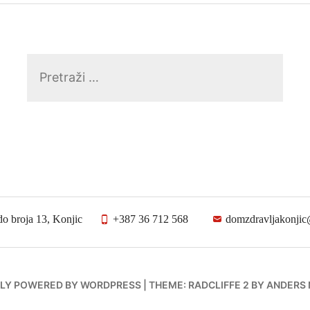
Pretraga:
do broja 13, Konjic
+387 36 712 568
domzdravljakonji
LY POWERED BY WORDPRESS
|
THEME: RADCLIFFE 2 BY
ANDERS