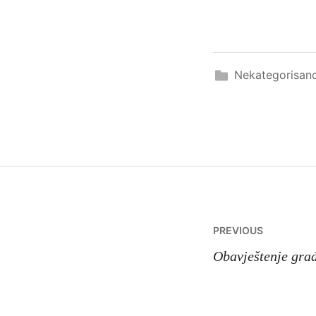
Nekategorisan
Navigacij
PREVIOUS
članaka
Obavještenje gra