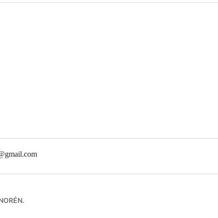
c@gmail.com
 NORÉN
.