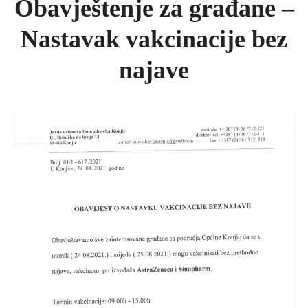
Obavještenje za građane –
KONKURSI
Nastavak vakcinacije bez
UPUTE ZA PACIJENTE
FOTO GALERIJA
najave
KONTAKT