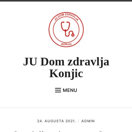
Skip
to
content
JU Dom zdravlja
Konjic
MENU
Expan
O NAMA
child
menu
VIJESTI
24. AUGUSTA 2021.
ADMIN
JAVNE NABAVKE