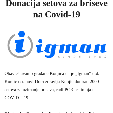
Donacija setova za briseve
KONKURSI
na Covid-19
UPUTE ZA PACIJENTE
FOTO GALERIJA
KONTAKT
Obavještavamo građane Konjica da je „Igman“ d.d.
Konjic ustanovi Dom zdravlja Konjic donirao 2000
setova za uzimanje briseva, radi PCR testiranja na
COVID – 19.