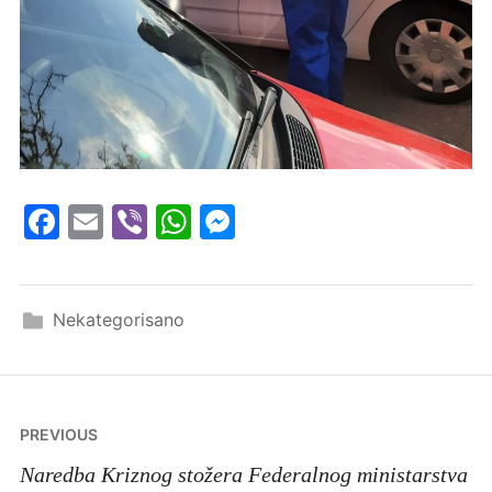
Facebook
Email
Viber
WhatsApp
Messenger
Nekategorisano
Navigacija
PREVIOUS
članaka
Naredba Kriznog stožera Federalnog ministarstva