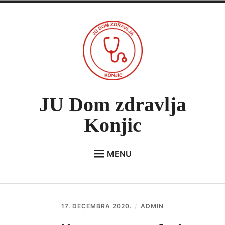
Skip
to
content
JU Dom zdravlja
Konjic
MENU
Expan
O NAMA
child
menu
VIJESTI
17. DECEMBRA 2020.
ADMIN
JAVNE NABAVKE