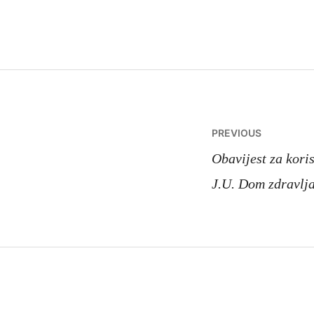
Navigacij
PREVIOUS
članaka
Obavijest za kori
J.U. Dom zdravlj