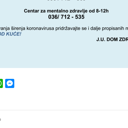
k
l
ber
WhatsApp
Messenger
o