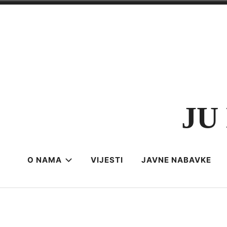
Skip
to
content
JU 
O NAMA
VIJESTI
JAVNE NABAVKE