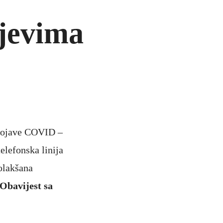
ojevima
 pojave COVID –
telefonska linija
 olakšana
Obavijest sa