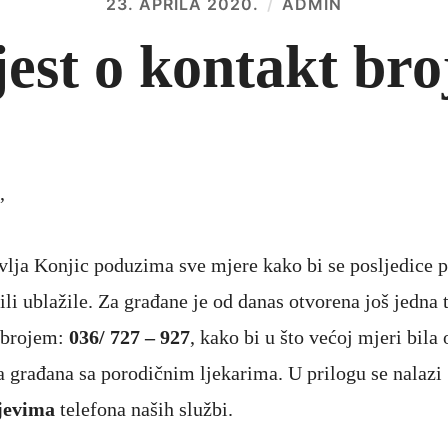
23. APRILA 2020.
ADMIN
est o kontakt br
,
lja Konjic poduzima sve mjere kako bi se posljedice
 ili ublažile. Za građane je od danas otvorena još jedna 
 brojem:
036/ 727 – 927
, kako bi u što većoj mjeri bila
 građana sa porodičnim ljekarima. U prilogu se nalazi
jevima
telefona naših službi.