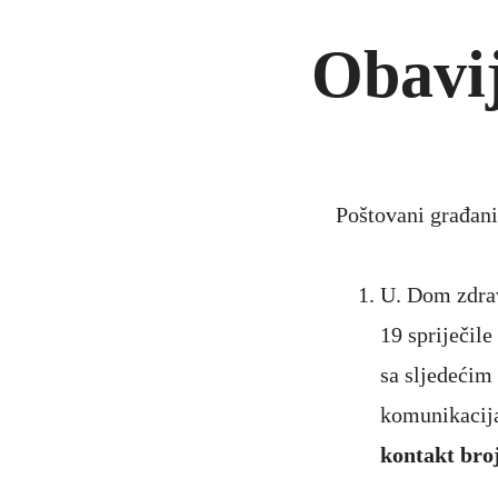
Obavij
Poštovani građani
U. Dom zdrav
19 spriječile
sa sljedećim
komunikacija
kontakt bro