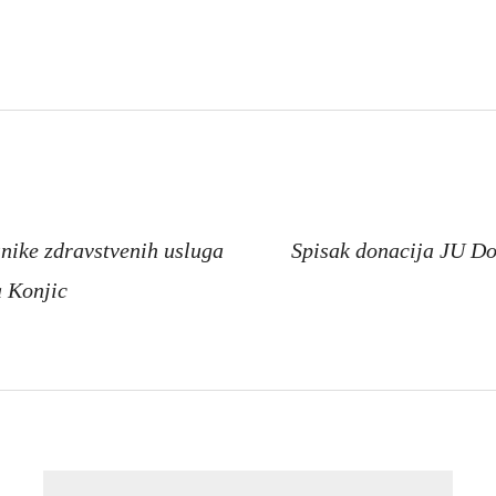
a
snike zdravstvenih usluga
Spisak donacija JU Do
a Konjic
Pretraga: