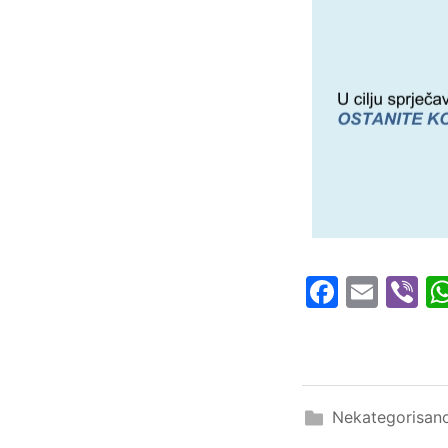
Faceboo
Emai
Vi
Nekategorisan